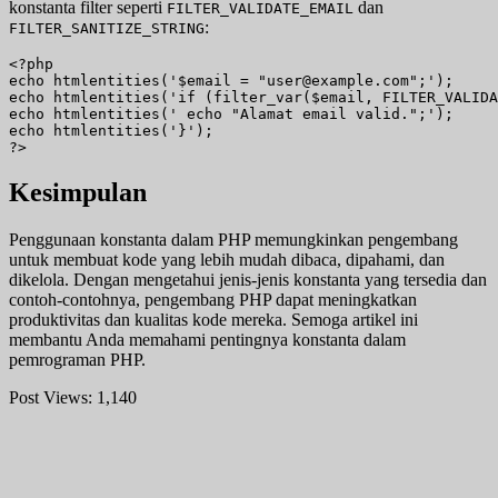
konstanta filter seperti
dan
FILTER_VALIDATE_EMAIL
:
FILTER_SANITIZE_STRING
<?php

echo htmlentities('$email = "user@example.com";');

echo htmlentities('if (filter_var($email, FILTER_VALIDA
echo htmlentities(' echo "Alamat email valid.";');

echo htmlentities('}');

?>
Kesimpulan
Penggunaan konstanta dalam PHP memungkinkan pengembang
untuk membuat kode yang lebih mudah dibaca, dipahami, dan
dikelola. Dengan mengetahui jenis-jenis konstanta yang tersedia dan
contoh-contohnya, pengembang PHP dapat meningkatkan
produktivitas dan kualitas kode mereka. Semoga artikel ini
membantu Anda memahami pentingnya konstanta dalam
pemrograman PHP.
Post Views:
1,140