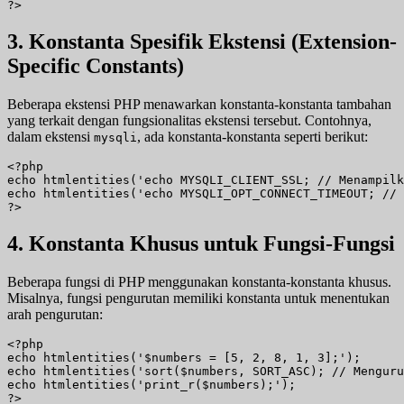
?>
3. Konstanta Spesifik Ekstensi (Extension-
Specific Constants)
Beberapa ekstensi PHP menawarkan konstanta-konstanta tambahan
yang terkait dengan fungsionalitas ekstensi tersebut. Contohnya,
dalam ekstensi
, ada konstanta-konstanta seperti berikut:
mysqli
<?php

echo htmlentities('echo MYSQLI_CLIENT_SSL; // Menampilk
echo htmlentities('echo MYSQLI_OPT_CONNECT_TIMEOUT; // 
?>
4. Konstanta Khusus untuk Fungsi-Fungsi
Beberapa fungsi di PHP menggunakan konstanta-konstanta khusus.
Misalnya, fungsi pengurutan memiliki konstanta untuk menentukan
arah pengurutan:
<?php

echo htmlentities('$numbers = [5, 2, 8, 1, 3];');

echo htmlentities('sort($numbers, SORT_ASC); // Menguru
echo htmlentities('print_r($numbers);');

?>