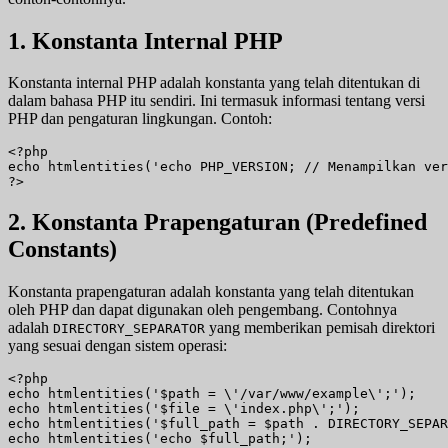
1. Konstanta Internal PHP
Konstanta internal PHP adalah konstanta yang telah ditentukan di
dalam bahasa PHP itu sendiri. Ini termasuk informasi tentang versi
PHP dan pengaturan lingkungan. Contoh:
<?php

echo htmlentities('echo PHP_VERSION; // Menampilkan ver
?>
2. Konstanta Prapengaturan (Predefined
Constants)
Konstanta prapengaturan adalah konstanta yang telah ditentukan
oleh PHP dan dapat digunakan oleh pengembang. Contohnya
adalah
yang memberikan pemisah direktori
DIRECTORY_SEPARATOR
yang sesuai dengan sistem operasi:
<?php

echo htmlentities('$path = \'/var/www/example\';');

echo htmlentities('$file = \'index.php\';');

echo htmlentities('$full_path = $path . DIRECTORY_SEPAR
echo htmlentities('echo $full_path;');
