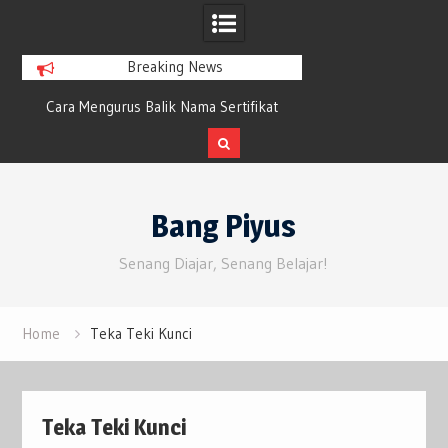
Breaking News
ara Mengurus Balik Nama Sertifikat
Petunjuk Penggunaan Keyboa
arisan Tanpa Bayar Satu Rupiah Pun
Maxfit61 Frost Wireless Me
Keyboard
Skip
to
Bang Piyus
content
Senang Diajar, Senang Belajar!
Home
Teka Teki Kunci
Teka Teki Kunci