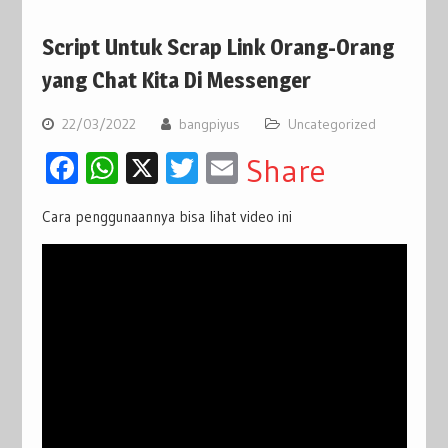
Script Untuk Scrap Link Orang-Orang
yang Chat Kita Di Messenger
22/03/2022
bangpiyus
Uncategorized
Facebook
WhatsApp
X
Twitter
Email
Share
Cara penggunaannya bisa lihat video ini