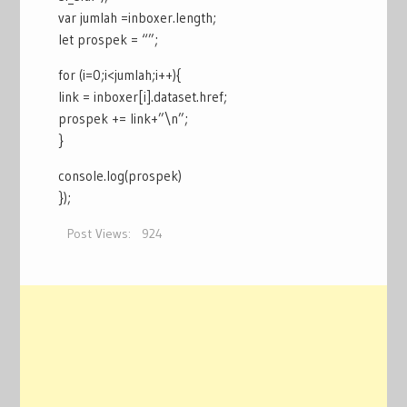
var jumlah =inboxer.length;
let prospek = “”;
for (i=0;i<jumlah;i++){
link = inboxer[i].dataset.href;
prospek += link+”\n”;
}
console.log(prospek)
});
Post Views:
924