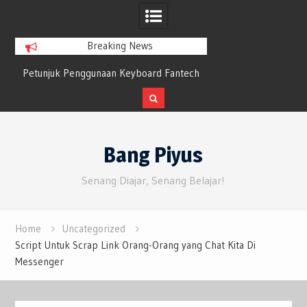
Breaking News
Petunjuk Penggunaan Keyboard Fantech
Bluesky Tumbuh 
n
Maxfit61 Frost Wireless Mechanical
Twitter yang 
Keyboard
Skip
to
Bang Piyus
content
Senang Diajar, Senang Belajar!
Home
Uncategorized
Script Untuk Scrap Link Orang-Orang yang Chat Kita Di
Messenger