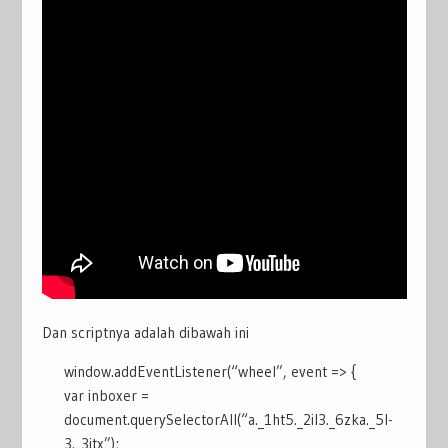
Dan scriptnya adalah dibawah ini
window.addEventListener(“wheel”, event => {
var inboxer =
document.querySelectorAll(“a._1ht5._2il3._6zka._5l-
3._3itx”);