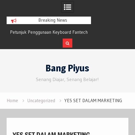
Breaking News
Petunjuk Penggunaan Keyboard Fantech
Bluesky Tumbuh 
n
Maxfit61 Frost Wireless Mechanical
Twitter yang 
Keyboard
Skip
to
Bang Piyus
content
Senang Diajar, Senang Belajar!
Home
Uncategorized
YES SET DALAM MARKETING
YES SET DALAM MARKETING