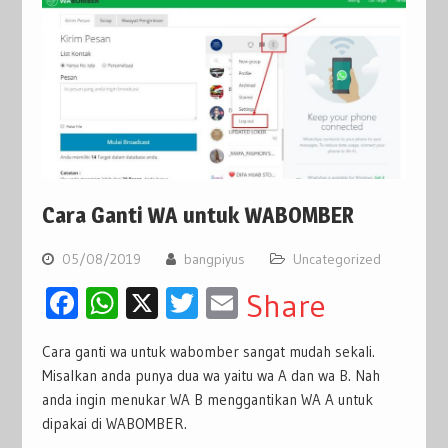
Cara Ganti WA untuk WABOMBER
05/08/2019
bangpiyus
Uncategorized
Facebook
WhatsApp
X
Twitter
Email
Share
Cara ganti wa untuk wabomber sangat mudah sekali.
Misalkan anda punya dua wa yaitu wa A dan wa B. Nah
anda ingin menukar WA B menggantikan WA A untuk
dipakai di WABOMBER.