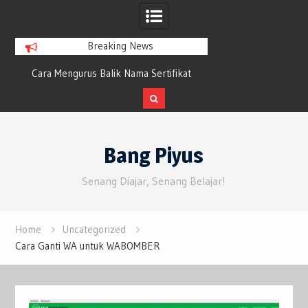
Breaking News
Cara Mengurus Balik Nama Sertifikat
Petunjuk Penggunaa
Warisan Tanpa Bayar Satu Rupiah Pun
Maxfit61 Frost Wi
Keyb
Skip
to
Bang Piyus
content
Senang Diajar, Senang Belajar!
Home
Uncategorized
Cara Ganti WA untuk WABOMBER