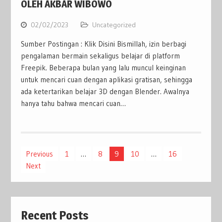
OLEH AKBAR WIBOWO
02/02/2023
Uncategorized
Sumber Postingan : Klik Disini Bismillah, izin berbagi
pengalaman bermain sekaligus belajar di platform
Freepik. Beberapa bulan yang lalu muncul keinginan
untuk mencari cuan dengan aplikasi gratisan, sehingga
ada ketertarikan belajar 3D dengan Blender. Awalnya
hanya tahu bahwa mencari cuan…
Posts
Previous
1
…
8
9
10
…
16
Next
pagination
Recent Posts