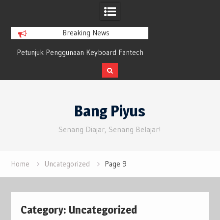
Breaking News
Petunjuk Penggunaan Keyboard Fantech
Bluesky Tumbuh 
n
Maxfit61 Frost Wireless Mechanical
Twitter yang 
Keyboard
Skip
to
Bang Piyus
content
Senang Diajar, Senang Belajar!
Home
Uncategorized
Page 9
Category:
Uncategorized