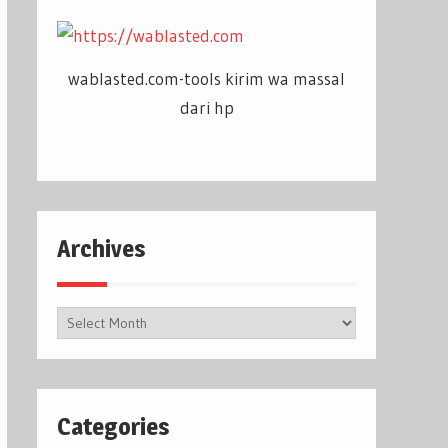
wablasted.com-tools kirim wa massal
dari hp
Archives
Archives
Categories