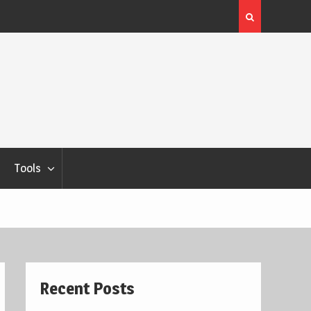
yang Pindah
10 Mindset Main Shopee Affiliate
Tools
Recent Posts