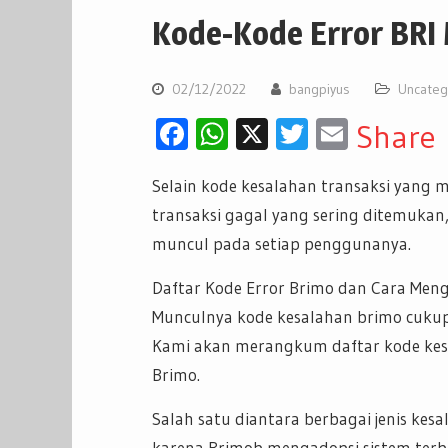
Kode-Kode Error BRI 
02/12/2022
bangpiyus
Uncateg
Facebook
WhatsApp
X
Twitter
Email
Share
Selain kode kesalahan transaksi yang m
transaksi gagal yang sering ditemukan, 
muncul pada setiap penggunanya.
Daftar Kode Error Brimo dan Cara Men
Munculnya kode kesalahan brimo cuku
Kami akan merangkum daftar kode kesa
Brimo.
Salah satu diantara berbagai jenis ke
karena Brimob mengadopsi sistem terb