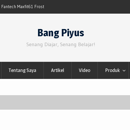
Fantech Maxfit61 Frost
Bluesky Tumbuh Dari User X dan Twitter 
Sosmed
Bang Piyus
Senang Diajar, Senang Belajar!
Tentang Saya
Artikel
Video
Produk