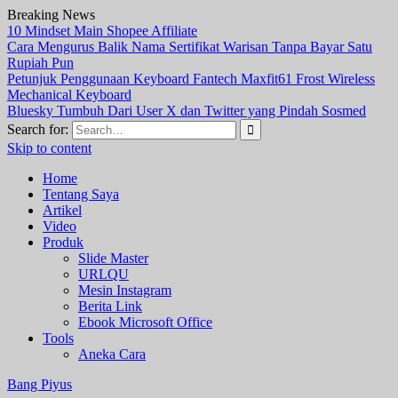
Breaking News
10 Mindset Main Shopee Affiliate
Cara Mengurus Balik Nama Sertifikat Warisan Tanpa Bayar Satu
Rupiah Pun
Petunjuk Penggunaan Keyboard Fantech Maxfit61 Frost Wireless
Mechanical Keyboard
Bluesky Tumbuh Dari User X dan Twitter yang Pindah Sosmed
Search for:
Skip to content
Home
Tentang Saya
Artikel
Video
Produk
Slide Master
URLQU
Mesin Instagram
Berita Link
Ebook Microsoft Office
Tools
Aneka Cara
Bang Piyus