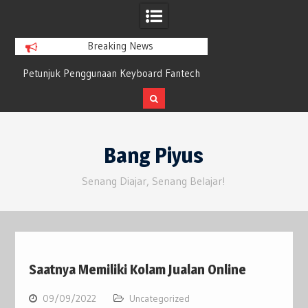
Breaking News
Petunjuk Penggunaan Keyboard Fantech
Bluesky Tumbuh 
n
Maxfit61 Frost Wireless Mechanical
Twitter yang 
Keyboard
Skip
to
Bang Piyus
content
Senang Diajar, Senang Belajar!
Saatnya Memiliki Kolam Jualan Online
09/09/2022
Uncategorized